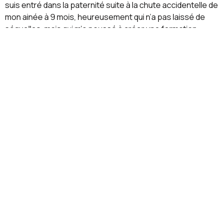
suis entré dans la paternité suite à la chute accidentelle de
mon ainée à 9 mois, heureusement qui n’a pas laissé de
séquelles, mais qui m’a poussé à créer une formation
« santé et sécurité » en amateur.
J’ai ensuite passé mon CAP petite enfance, puis un
diplôme de formateur pour parents en discipline positive.
J’ai deux livres : Nouveaux papas, les clés de l’éducation
positive (ed. Leduc) et « Mes premiers pas de papas, un
concept inédit et surtout unique au monde.
J’ai également fondé l’atelier des futurs parents en janvier
2020 avec une équipe de professionnelles diplômées qui
dispenses des ateliers à domicile ou en visio pour
mermettre aus futurs parents d’appréhender a niassance
de leur enfant avec confiance et sérénité.
Depuis j’ai fondé l’atelier des futures mamans et My Family
Online, un concept unique et innovant pour les salariés en
entreprise.