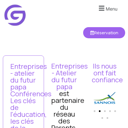
Menu
Réservation
Entreprises
Ils nous
Entreprises
- Atelier
ont fait
- atelier
du futur
confiance
du futur
papa
papa
est
Conférences
partenaire
Les clés
du
de
réseau
l'éducation,
des
les clés
Parents,
de la