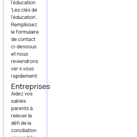
l’éducation
‘Les clés de
l’éducation’ .
Remplissez
le formulaire
de contact
ci-dessous
et nous
reviendrons
ver s vous
rapidement.
Entreprises
Aidez vos
salriés
parents à
relever le
défi de la
conciliation