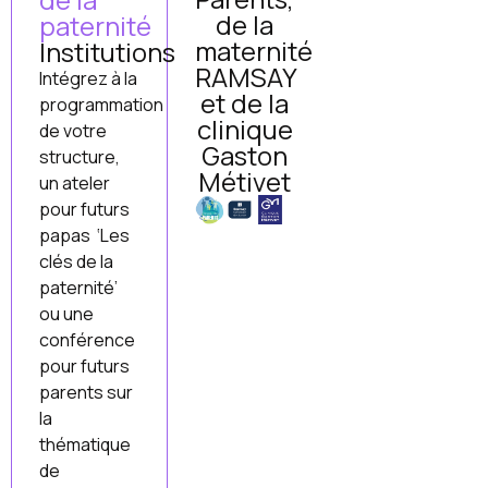
de la
paternité
maternité
Institutions
RAMSAY
Intégrez à la
et de la
programmation
clinique
de votre
Gaston
structure,
Métivet
un ateler
pour futurs
papas ‘Les
clés de la
paternité’
ou une
conférence
pour futurs
parents sur
la
thématique
de