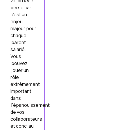
vie pro/Vie
perso car
c’est un
enjeu
majeur pour
chaque
parent
salarié.
Vous
pouvez
jouer un
rôle
extrêmement
important
dans
l’épanouissement
de vos
collaborateurs
et donc au