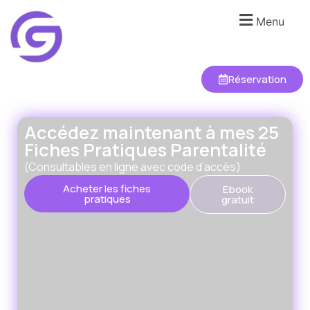
Menu
Réservation
Accédez maintenant à mes 25
Fiches Pratiques Parentalité
(Consultables en ligne avec code d’accès)
Acheter les fiches
Ebook
pratiques
gratuit