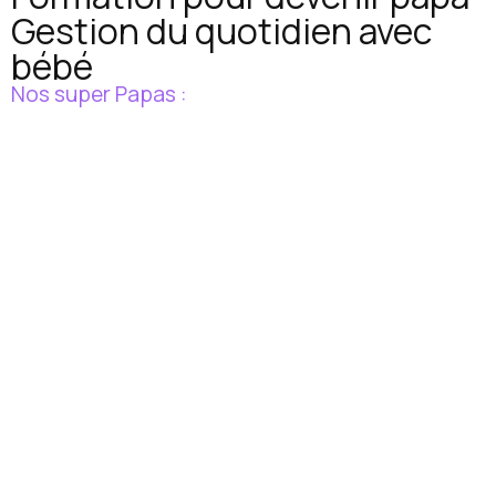
Gestion du quotidien avec
bébé
Nos super Papas :
Gilles
France
Je
m'inscris
Jean-
Belgique
Je