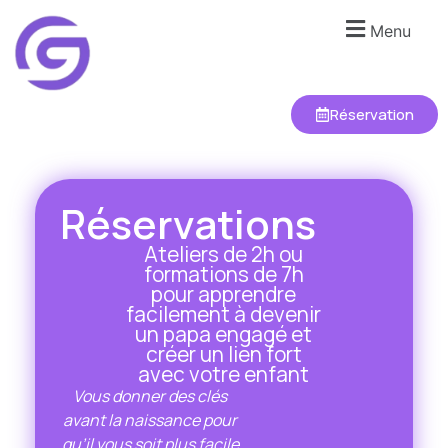
Menu
Réservation
Réservations
Ateliers de 2h ou
formations de 7h
pour apprendre
facilement à devenir
un papa engagé et
créer un lien fort
avec votre enfant
Vous donner des clés
avant
la naissance
pour
qu’il vous soit plus facile